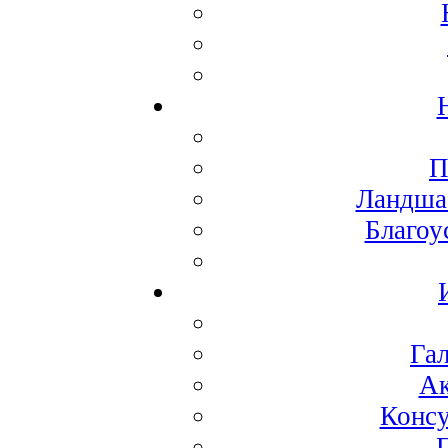
П
Ландша
Благоу
Га
Ак
Консу