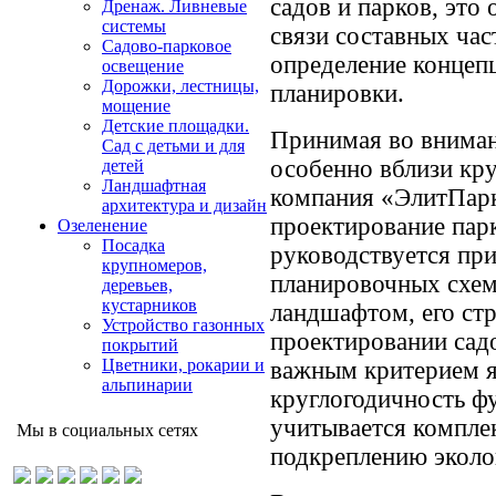
садов и парков, это
Дренаж. Ливневые
системы
связи составных час
Садово-парковое
определение концеп
освещение
Дорожки, лестницы,
планировки.
мощение
Детские площадки.
Принимая во вниман
Сад с детьми и для
особенно вблизи кр
детей
Ландшафтная
компания «ЭлитПар
архитектура и дизайн
проектирование пар
Озеленение
Посадка
руководствуется пр
крупномеров,
планировочных схе
деревьев,
кустарников
ландшафтом, его ст
Устройство газонных
проектировании сад
покрытий
Цветники, рокарии и
важным критерием я
альпинарии
круглогодичность фу
учитывается компле
Мы в социальных сетях
подкреплению эколо