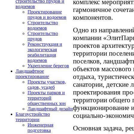
комплекс мероприят
строительство прудов и
водоемов
гармоничное сочета
Проектирование
компонентов.
прудов и водоемов
Строительство
водоемов
Одно из направлени
Строительство
компании «ЭлитПарк
прудов
Реконструкция и
проектов архитекту
экологическая
территории поселен
реабилитация
поселков, ландшафт
водоемов
Укрепление берегов
объектов массового 
Ландшафтное
отдыха, туристичес
проектирование
Проекты участков,
санатории, детские л
садов, усадеб
проектирования про
Проекты парков и
территорий
территории общего 
общественных зон
функционирование и 
Ландшафтный дизайн
Благоустройство
социально-экономи
территории
Инженерная
Основная задача, р
подготовка