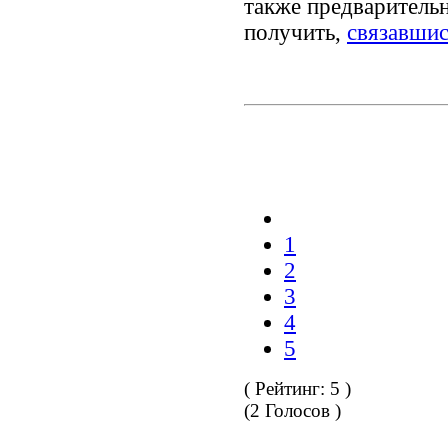
также предваритель
получить,
связавшис
1
2
3
4
5
( Рейтинг:
5
)
(
2
Голосов )